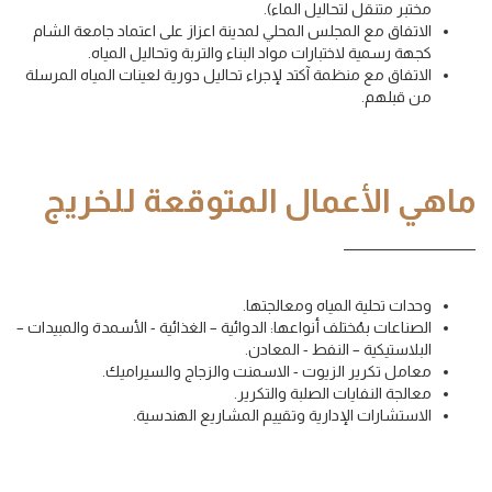
مختبر متنقل لتحاليل الماء).
الاتفاق مع المجلس المحلي لمدينة اعزاز على اعتماد جامعة الشام
كجهة رسمية لاختبارات مواد البناء والتربة وتحاليل المياه.
الاتفاق مع منظمة آكتد لإجراء تحاليل دورية لعينات المياه المرسلة
من قبلهم.
ماهي الأعمال المتوقعة للخريج
وحدات تحلية المياه ومعالجتها.
الصناعات بمُختلف أنواعها: الدوائية – الغذائية - الأسمدة والمبيدات –
البلاستيكية – النفط - المعادن.
معامل تكرير الزيوت - الاسمنت والزجاج والسيراميك.
معالجة النفايات الصلبة والتكرير.
الاستشارات الإدارية وتقييم المشاريع الهندسية.