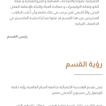
الكيميائية عموماً والصناعات النفطية و البتروكيميائية و تقانة
النانو وتقانة البوليميرات و معالجة المياه والبيئة بالإضافة للعمل
البحثي والأكاديمي لمن يرغب في ذلك خاصة وأن أغلب الطلاب
المتخرجين من هذا القسم قد قبلوا مبدئيا لدراسة الماجستير في
الجامعات التركية.
رئيس القسم
رؤية القسم
يتبنى قسم الهندسة الكيميائية بجامعة الشام العالمية رؤية خاصة
للوصول إلى مستوى أكاديمي متميز.
ويتم ذلك من خلال تقديم تعليم هندسي مواكب للتطور التقني