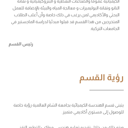
الكيميائية عموماً والصناعات النفطية و البتروكيميائية و تقانة
النانو وتقانة البوليميرات و معالجة المياه والبيئة بالإضافة للعمل
البحثي والأكاديمي لمن يرغب في ذلك خاصة وأن أغلب الطلاب
المتخرجين من هذا القسم قد قبلوا مبدئيا لدراسة الماجستير في
الجامعات التركية.
رئيس القسم
رؤية القسم
يتبنى قسم الهندسة الكيميائية بجامعة الشام العالمية رؤية خاصة
للوصول إلى مستوى أكاديمي متميز.
ويتم ذلك من خلال تقديم تعليم هندسي مواكب للتطور التقني