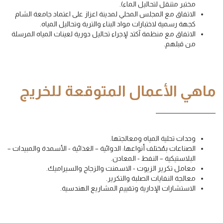
مختبر متنقل لتحاليل الماء).
الاتفاق مع المجلس المحلي لمدينة اعزاز على اعتماد جامعة الشام
كجهة رسمية لاختبارات مواد البناء والتربة وتحاليل المياه.
الاتفاق مع منظمة آكتد لإجراء تحاليل دورية لعينات المياه المرسلة
من قبلهم.
ماهي الأعمال المتوقعة للخريج
وحدات تحلية المياه ومعالجتها.
الصناعات بمُختلف أنواعها: الدوائية – الغذائية - الأسمدة والمبيدات –
البلاستيكية – النفط - المعادن.
معامل تكرير الزيوت - الاسمنت والزجاج والسيراميك.
معالجة النفايات الصلبة والتكرير.
الاستشارات الإدارية وتقييم المشاريع الهندسية.